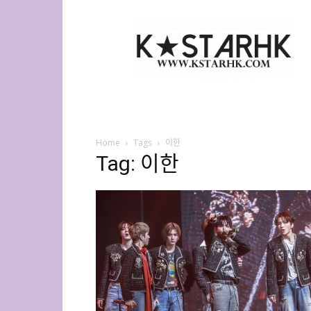
K-
Star
HK
Home
Tags
이한
Tag: 이한