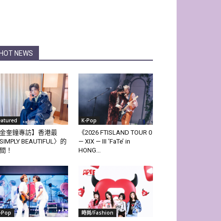
HOT NEWS
eatured
K-Pop
金奎鐘專訪】香港最
《2026 FTISLAND TOUR 0
SIMPLY BEAUTIFUL〉的
— XIX — III ‘FaTe’ in
間！
HONG...
-Pop
時尚/Fashion