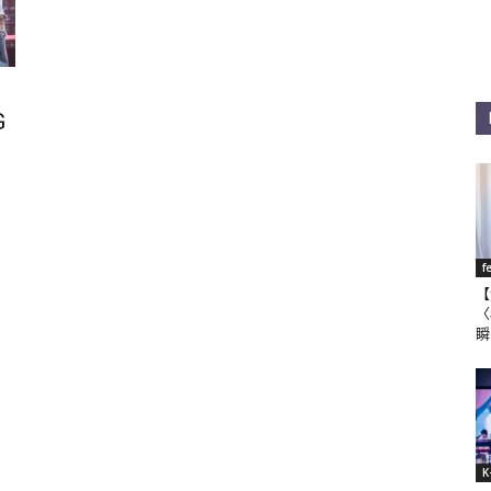
G
f
【
〈
瞬
K