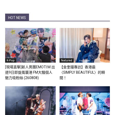
HOT NEWS
K-Pop
featured
[現場直擊]新人男團EMOTI:M 出
【金奎鐘專訪】香港最
道9日即旋風襲港 FM大騷個人
〈SIMPLY BEAUTIFUL〉的瞬
魅力吸粉絲 (260808)
間！