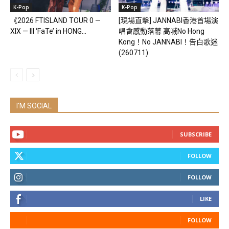
K-Pop
K-Pop
《2026 FTISLAND TOUR 0 —
[現場直擊] JANNABI香港首場演
XIX — III ‘FaTe’ in HONG...
唱會感動落幕 高喊No Hong
Kong！No JANNABI！告白歌迷
(260711)
I'M SOCIAL
SUBSCRIBE
FOLLOW
FOLLOW
LIKE
FOLLOW