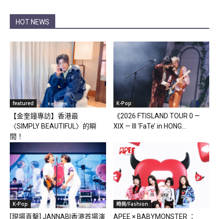
HOT NEWS
featured
K-Pop
【金奎鐘專訪】香港最
《2026 FTISLAND TOUR 0 —
〈SIMPLY BEAUTIFUL〉的瞬
XIX — III ‘FaTe’ in HONG...
間！
K-Pop
時尚/Fashion
[現場直擊] JANNABI香港首場演
APEE × BABYMONSTER ：