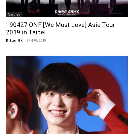
featured
190427 ONF [We Must Love] Asia Tour
2019 in Taipei
K-Star HK
-
27 4 月, 2019