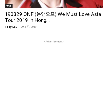
香港
190329 ONF (온앤오프) We Must Love Asia
Tour 2019 in Hong...
Toby Lau
-
29 3 月, 2019
- Advertisement -