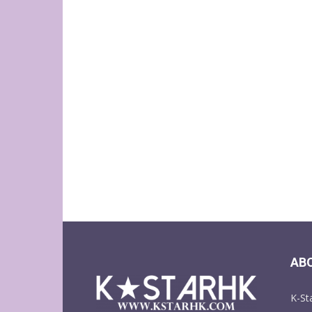
AB
K-