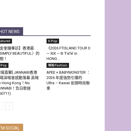
HOT NEWS
eatured
K-Pop
金奎鐘專訪】香港最
《2026 FTISLAND TOUR 0
SIMPLY BEAUTIFUL〉的
— XIX — III ‘FaTe’ in
間！
HONG...
-Pop
時尚/Fashion
現場直擊] JANNABI香港
APEE × BABYMONSTER ：
場演唱會感動落幕 高喊
2026 年度強勢引爆的
o Hong Kong！No
Ultra – Kawaii 街頭時尚聯
ANNABI！告白歌迷
乘
60711)
I'M SOCIAL