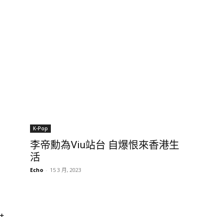
K-Pop
李帝勳為Viu站台 自爆恨來香港生
活
Echo
-
15 3 月, 2023