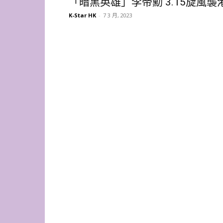
「暗黑英雄」李帝勳 3.15旋風襲
K-Star HK
-
7 3 月, 2023