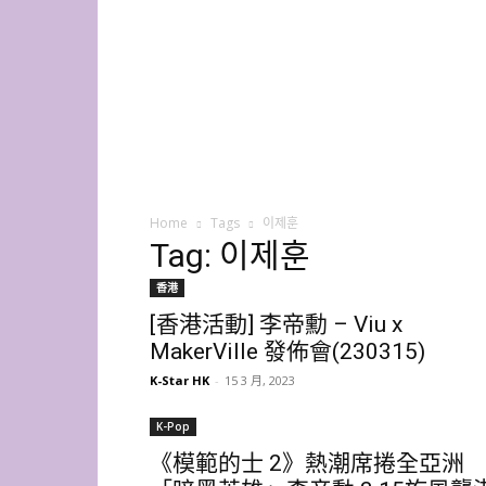
K-
Star
HK
Home
Tags
이제훈
Tag: 이제훈
香港
[香港活動] 李帝勳 – Viu x
MakerVille 發佈會(230315)
K-Star HK
-
15 3 月, 2023
K-Pop
《模範的士 2》熱潮席捲全亞洲