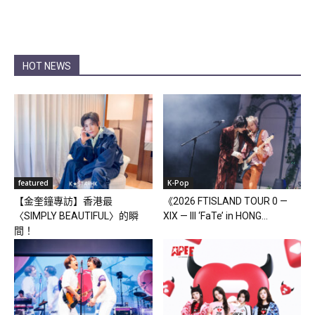
HOT NEWS
featured
K-Pop
【金奎鐘專訪】香港最
《2026 FTISLAND TOUR 0 —
〈SIMPLY BEAUTIFUL〉的瞬
XIX — III ‘FaTe’ in HONG...
間！