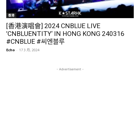
香港
[香港演唱會] 2024 CNBLUE LIVE
’CNBLUENTITY‘ IN HONG KONG 240316
#CNBLUE #씨엔블루
Echo
-
17 3 月, 2024
- Advertisement -