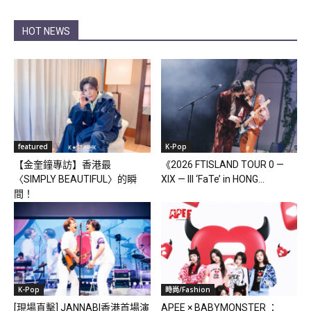
HOT NEWS
featured
K-Pop
【金奎鐘專訪】香港最
《2026 FTISLAND TOUR 0 —
〈SIMPLY BEAUTIFUL〉的瞬
XIX — III ‘FaTe’ in HONG...
間！
K-Pop
時尚/Fashion
[現場直擊] JANNABI香港首場演
APEE × BABYMONSTER ：