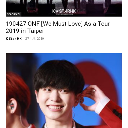
featured
190427 ONF [We Must Love] Asia Tour
2019 in Taipei
K-Star HK
-
27 4 月, 2019