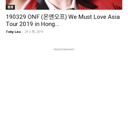
香港
190329 ONF (온앤오프) We Must Love Asia
Tour 2019 in Hong...
Toby Lau
-
29 3 月, 2019
- Advertisement -