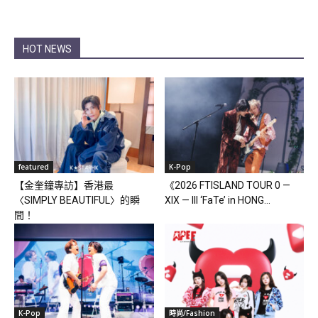
HOT NEWS
featured
K-Pop
【金奎鐘專訪】香港最
《2026 FTISLAND TOUR 0 —
〈SIMPLY BEAUTIFUL〉的瞬
XIX — III ‘FaTe’ in HONG...
間！
K-Pop
時尚/Fashion