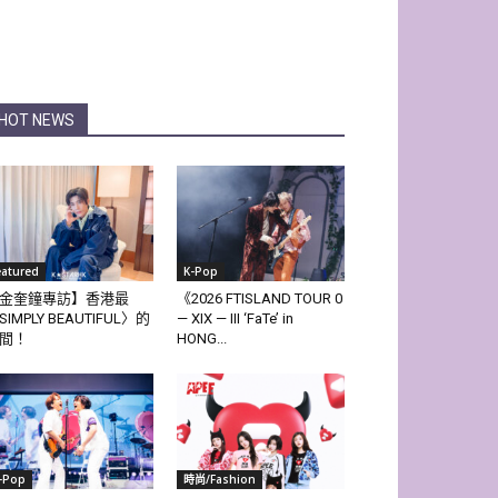
HOT NEWS
eatured
K-Pop
金奎鐘專訪】香港最
《2026 FTISLAND TOUR 0
SIMPLY BEAUTIFUL〉的
— XIX — III ‘FaTe’ in
間！
HONG...
-Pop
時尚/Fashion