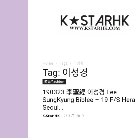
K-
Star
HK
Home
Tags
이성경
Tag: 이성경
時尚/Fashion
190323 李聖經 이성경 Lee
SungKyung Biblee – 19 F/S Hera
Seoul...
K-Star HK
-
23 3 月, 2019