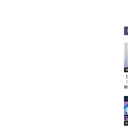
f
【
〈
瞬
K