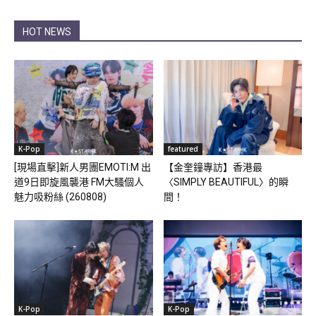
HOT NEWS
K-Pop
featured
[現場直擊]新人男團EMOTI:M 出
【金奎鐘專訪】香港最
道9日即旋風襲港 FM大騷個人
〈SIMPLY BEAUTIFUL〉的瞬
魅力吸粉絲 (260808)
間！
K-Pop
K-Pop