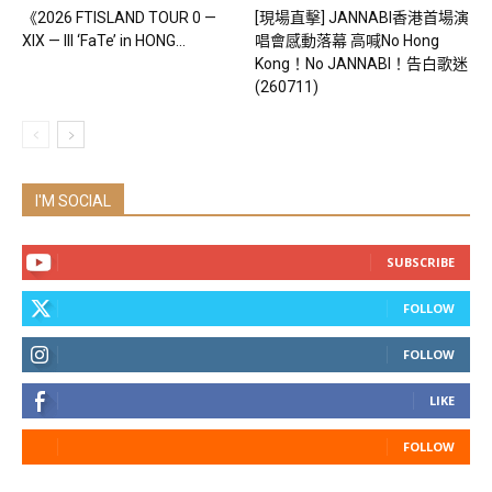
《2026 FTISLAND TOUR 0 —
[現場直擊] JANNABI香港首場演
XIX — III ‘FaTe’ in HONG...
唱會感動落幕 高喊No Hong
Kong！No JANNABI！告白歌迷
(260711)
I'M SOCIAL
SUBSCRIBE
FOLLOW
FOLLOW
LIKE
FOLLOW