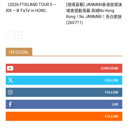
《2026 FTISLAND TOUR 0 —
[現場直擊] JANNABI香港首場演
XIX — III ‘FaTe’ in HONG...
唱會感動落幕 高喊No Hong
Kong！No JANNABI！告白歌迷
(260711)
I'M SOCIAL
SUBSCRIBE
FOLLOW
FOLLOW
LIKE
FOLLOW