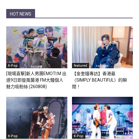
HOT NEWS
K-Pop
featured
[現場直擊]新人男團EMOTI:M 出
【金奎鐘專訪】香港最
道9日即旋風襲港 FM大騷個人
〈SIMPLY BEAUTIFUL〉的瞬
魅力吸粉絲 (260808)
間！
K-Pop
K-Pop