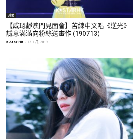
其他
【咸𤨒靜澳門見面會】苦練中文唱《逆光》
誠意滿滿向粉絲送畫作 (190713)
K-Star HK
-
13 7 月, 2019