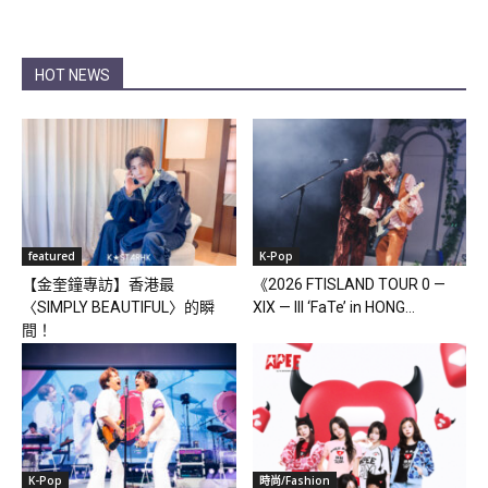
HOT NEWS
featured
K-Pop
【金奎鐘專訪】香港最
《2026 FTISLAND TOUR 0 —
〈SIMPLY BEAUTIFUL〉的瞬
XIX — III ‘FaTe’ in HONG...
間！
K-Pop
時尚/Fashion