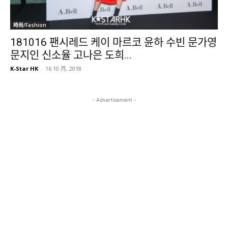
時尚/Fashion
181016 팬시레드 케이 마르코 윤하 수빈 문가영
문지인 신소율 고나은 도희...
K-Star HK
-
16 10 月, 2018
- Advertisement -