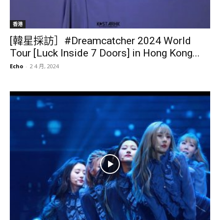
香港
[韓星採訪］#Dreamcatcher 2024 World
Tour [Luck Inside 7 Doors] in Hong Kong...
Echo
-
2 4 月, 2024