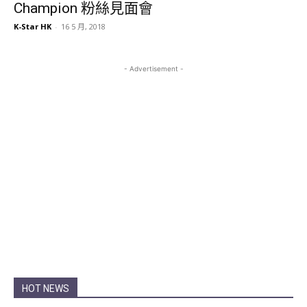
Champion 粉絲見面會
K-Star HK
-
16 5 月, 2018
- Advertisement -
HOT NEWS