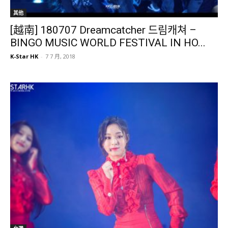
其他
[越南] 180707 Dreamcatcher 드림캐쳐 –
BINGO MUSIC WORLD FESTIVAL IN HO...
K-Star HK
-
7 7 月, 2018