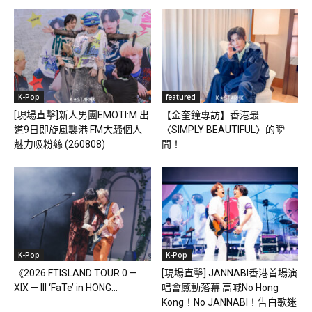
K-Pop
featured
[現場直擊]新人男團EMOTI:M 出
【金奎鐘專訪】香港最
道9日即旋風襲港 FM大騷個人
〈SIMPLY BEAUTIFUL〉的瞬
魅力吸粉絲 (260808)
間！
K-Pop
K-Pop
《2026 FTISLAND TOUR 0 —
[現場直擊] JANNABI香港首場演
XIX — III ‘FaTe’ in HONG...
唱會感動落幕 高喊No Hong
Kong！No JANNABI！告白歌迷