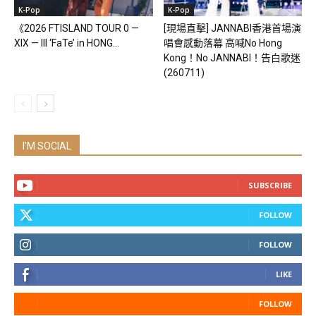
K-Pop
K-Pop
《2026 FTISLAND TOUR 0 —
[現場直擊] JANNABI香港首場演
XIX — III ‘FaTe’ in HONG...
唱會感動落幕 高喊No Hong
Kong！No JANNABI！告白歌迷
(260711)
I'M SOCIAL
SUBSCRIBE
FOLLOW
FOLLOW
LIKE
FOLLOW