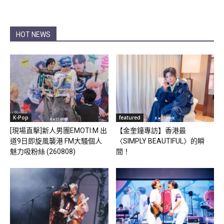
HOT NEWS
K-Pop
featured
[現場直擊]新人男團EMOTI:M 出
【金奎鐘專訪】香港最
道9日即旋風襲港 FM大騷個人
〈SIMPLY BEAUTIFUL〉的瞬
魅力吸粉絲 (260808)
間！