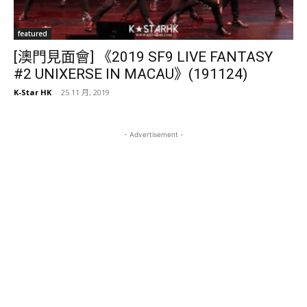
featured
[澳門見面會] 《2019 SF9 LIVE FANTASY
#2 UNIXERSE IN MACAU》(191124)
K-Star HK
-
25 11 月, 2019
- Advertisement -