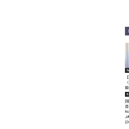
f
【
〈
瞬
K
[
首
N
J
(2