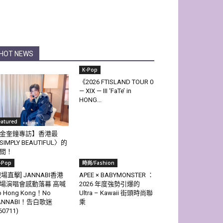
HOT NEWS
K-Pop
《2026 FTISLAND TOUR 0
— XIX — III ‘FaTe’ in
HONG...
eatured
金奎鐘專訪】香港最
SIMPLY BEAUTIFUL〉的
間！
-Pop
時尚/Fashion
現場直擊] JANNABI香港
APEE × BABYMONSTER ：
場演唱會感動落幕 高喊
2026 年度強勢引爆的
o Hong Kong！No
Ultra – Kawaii 街頭時尚聯
ANNABI！告白歌迷
乘
60711)