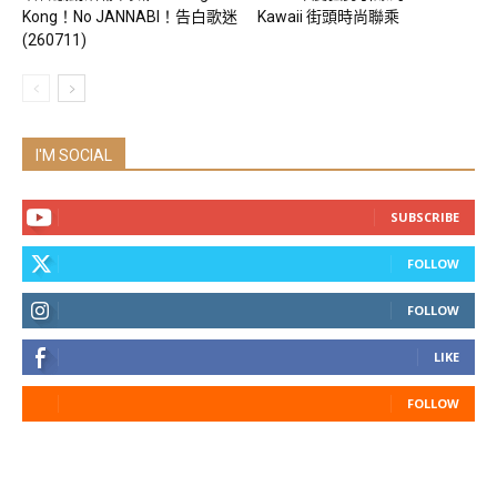
Kong！No JANNABI！告白歌迷
Kawaii 街頭時尚聯乘
(260711)
I'M SOCIAL
SUBSCRIBE
FOLLOW
FOLLOW
LIKE
FOLLOW