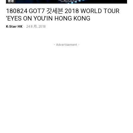
香港
180824 GOT7 갓세븐 2018 WORLD TOUR
‘EYES ON YOU’IN HONG KONG
K-Star HK
-
24 8 月, 2018
- Advertisement -