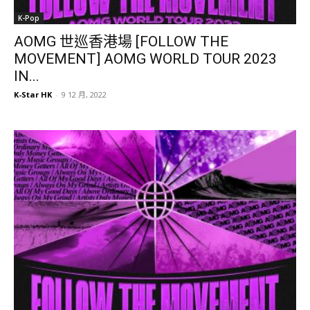
K-Pop
AOMG 世巡香港場 [FOLLOW THE
MOVEMENT] AOMG WORLD TOUR 2023
IN...
K-Star HK
-
9 12 月, 2022