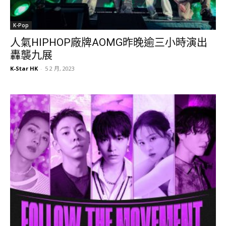
K-Pop
人氣HIPHOP廠牌AOMG昨晚逾三小時演出
轟襲九展
K-Star HK
-
5 2 月, 2023