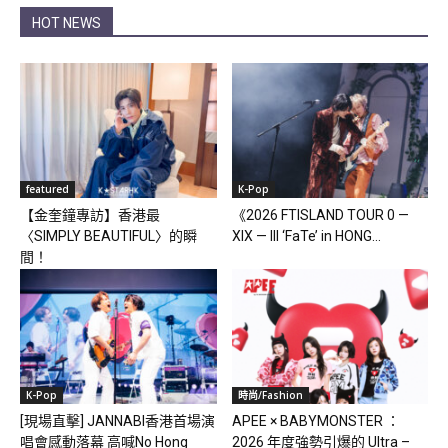
HOT NEWS
featured
K-Pop
【金奎鐘專訪】香港最
《2026 FTISLAND TOUR 0 —
〈SIMPLY BEAUTIFUL〉的瞬
XIX — III ‘FaTe’ in HONG...
間！
K-Pop
時尚/Fashion
[現場直擊] JANNABI香港首場演
APEE × BABYMONSTER ：
唱會感動落幕 高喊No Hong
2026 年度強勢引爆的 Ultra –