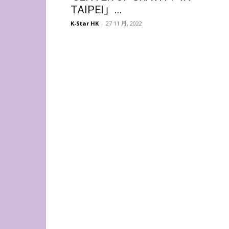
TAIPEI」...
K-Star HK
-
27 11 月, 2022