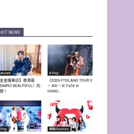
HOT NEWS
eatured
K-Pop
金奎鐘專訪】香港最
《2026 FTISLAND TOUR 0
SIMPLY BEAUTIFUL〉的
— XIX — III ‘FaTe’ in
間！
HONG...
-Pop
時尚/Fashion