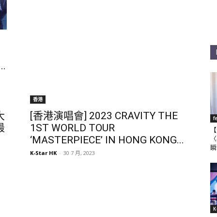
）
.
香港
大
[香港演唱會] 2023 CRAVITY THE
f
最
1ST WORLD TOUR
【
‘MASTERPIECE’ IN HONG KONG...
〈
瞬
K-Star HK
-
30 7 月, 2023
K