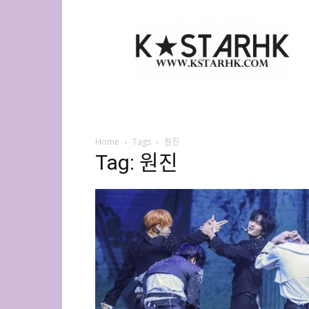
K-
Star
HK
Home
Tags
원진
Tag: 원진