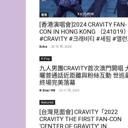
香港
[香港演唱會]2024 CRAVITY FAN-
CON IN HONG KONG （241019
#CRAVITY #크래비티 #세림 #앨런..
Echo
-
20 10 月, 2024
K-Pop
九人男團CRAVITY首次澳門開唱 
曬普通話近距離與粉絲互動 世巡
終場完美落幕
K-Star HK
-
25 11 月, 2023
featured
[台灣見面會] CRAVITY「2022
CRAVITY THE FIRST FAN-CON
‘CENTER OF GRAVITY’ IN