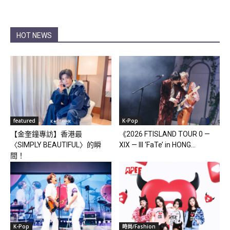
HOT NEWS
featured
K-Pop
【金奎鐘專訪】香港最
《2026 FTISLAND TOUR 0 —
〈SIMPLY BEAUTIFUL〉的瞬
XIX — III ‘FaTe’ in HONG...
間！
K-Pop
時尚/Fashion