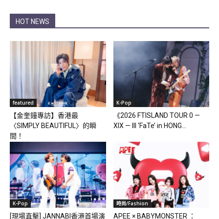
HOT NEWS
featured
K-Pop
【金奎鐘專訪】香港最
《2026 FTISLAND TOUR 0 —
〈SIMPLY BEAUTIFUL〉的瞬
XIX — III ‘FaTe’ in HONG...
間！
K-Pop
時尚/Fashion
[現場直擊] JANNABI香港首場演
APEE × BABYMONSTER ：