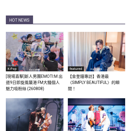
HOT NEWS
K-Pop
featured
[現場直擊]新人男團EMOTI:M 出
【金奎鐘專訪】香港最
道9日即旋風襲港 FM大騷個人
〈SIMPLY BEAUTIFUL〉的瞬
魅力吸粉絲 (260808)
間！