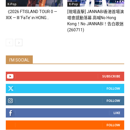
K-Pop
K-Pop
《2026 FTISLAND TOUR 0 —
[現場直擊] JANNABI香港首場演
XIX — III ‘FaTe’ in HONG...
唱會感動落幕 高喊No Hong
Kong！No JANNABI！告白歌迷
(260711)
I'M SOCIAL
SUBSCRIBE
FOLLOW
FOLLOW
LIKE
FOLLOW