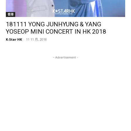
香港
181111 YONG JUNHYUNG & YANG
YOSEOP MINI CONCERT IN HK 2018
K-Star HK
-
11 11 月, 2018
- Advertisement -