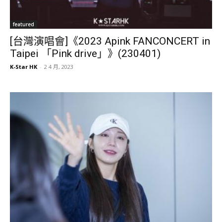
featured
[台灣演唱會]《2023 Apink FANCONCERT in
Taipei 「Pink drive」》(230401)
K-Star HK
-
2 4 月, 2023