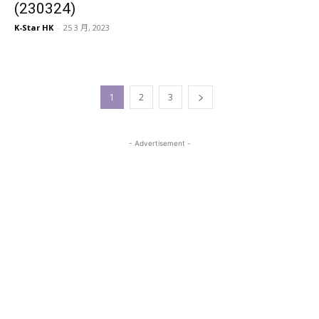
(230324)
K-Star HK
-
25 3 月, 2023
1
2
3
- Advertisement -