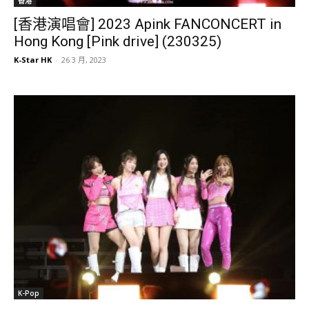
香港
[香港演唱會] 2023 Apink FANCONCERT in
Hong Kong [Pink drive] (230325)
K-Star HK
-
26 3 月, 2023
K-Pop