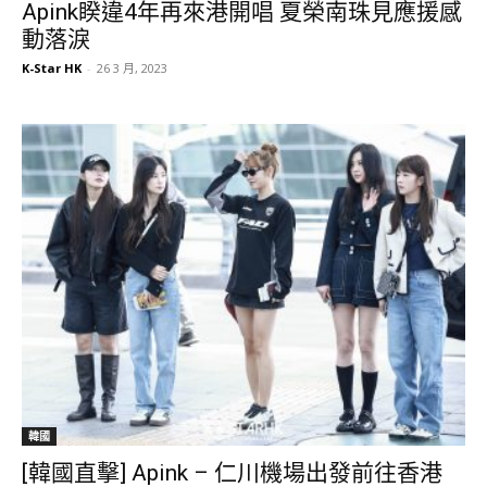
Apink睽違4年再來港開唱 夏榮南珠見應援感
動落淚
K-Star HK
-
26 3 月, 2023
韓國
[韓國直擊] Apink – 仁川機場出發前往香港