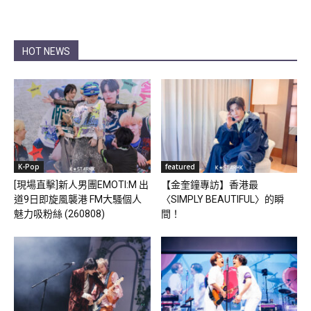
HOT NEWS
K-Pop
featured
[現場直擊]新人男團EMOTI:M 出
【金奎鐘專訪】香港最
道9日即旋風襲港 FM大騷個人
〈SIMPLY BEAUTIFUL〉的瞬
魅力吸粉絲 (260808)
間！