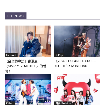
HOT NEWS
featured
K-Pop
【金奎鐘專訪】香港最
《2026 FTISLAND TOUR 0 —
〈SIMPLY BEAUTIFUL〉的瞬
XIX — III ‘FaTe’ in HONG...
間！
K-Pop
時尚/Fashion