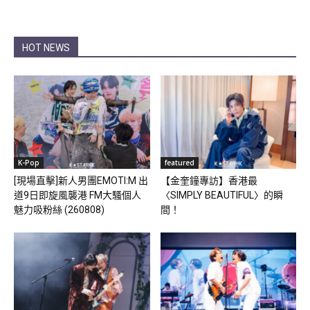
HOT NEWS
K-Pop
featured
[現場直擊]新人男團EMOTI:M 出
【金奎鐘專訪】香港最
道9日即旋風襲港 FM大騷個人
〈SIMPLY BEAUTIFUL〉的瞬
魅力吸粉絲 (260808)
間！