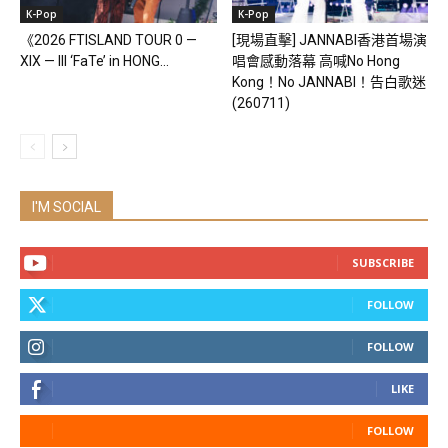
K-Pop
K-Pop
《2026 FTISLAND TOUR 0 —
[現場直擊] JANNABI香港首場演
XIX — III ‘FaTe’ in HONG...
唱會感動落幕 高喊No Hong
Kong！No JANNABI！告白歌迷
(260711)
I'M SOCIAL
SUBSCRIBE
FOLLOW
FOLLOW
LIKE
FOLLOW