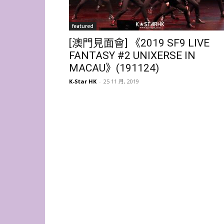
featured
[澳門見面會] 《2019 SF9 LIVE
FANTASY #2 UNIXERSE IN
MACAU》(191124)
K-Star HK
-
25 11 月, 2019