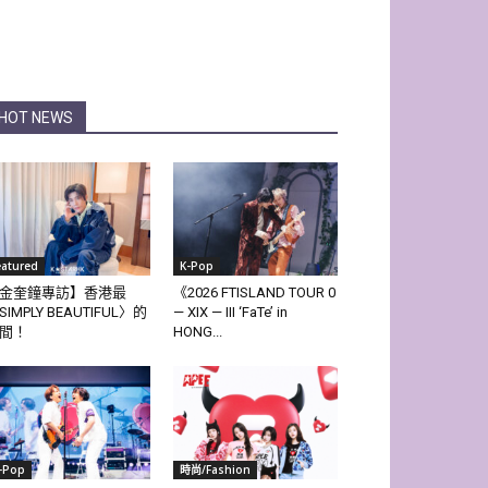
HOT NEWS
eatured
K-Pop
金奎鐘專訪】香港最
《2026 FTISLAND TOUR 0
SIMPLY BEAUTIFUL〉的
— XIX — III ‘FaTe’ in
間！
HONG...
-Pop
時尚/Fashion