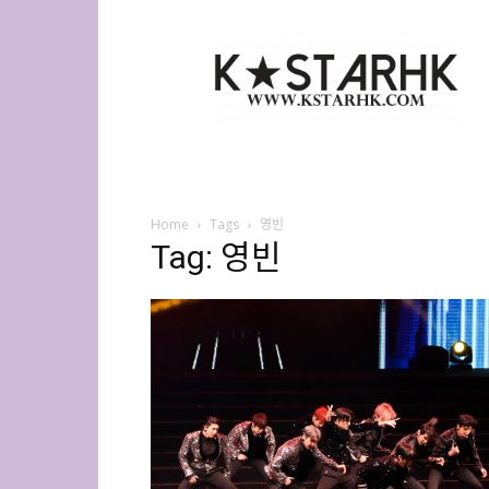
K-
Star
HK
Home
Tags
영빈
Tag: 영빈