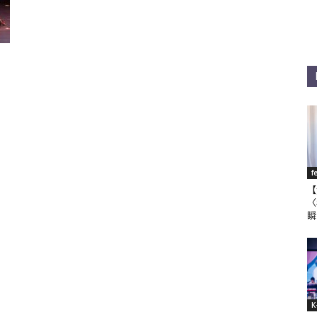
f
【
〈
瞬
K