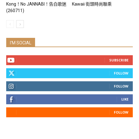
Kong！No JANNABI！告白歌迷
Kawaii 街頭時尚聯乘
(260711)
I'M SOCIAL
SUBSCRIBE
FOLLOW
FOLLOW
LIKE
FOLLOW