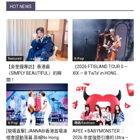
HOT NEWS
featured
K-Pop
【金奎鐘專訪】香港最
《2026 FTISLAND TOUR 0 —
〈SIMPLY BEAUTIFUL〉的瞬
XIX — III ‘FaTe’ in HONG...
間！
K-Pop
時尚/Fashion
[現場直擊] JANNABI香港首場演
APEE × BABYMONSTER ：
唱會感動落幕 高喊No Hong
2026 年度強勢引爆的 Ultra –