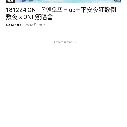
香港
181224 ONF 온앤오프 – apm平安夜狂歡倒
數夜 x ONF簽唱會
K-Star HK
-
25 12 月, 2018
- Advertisement -