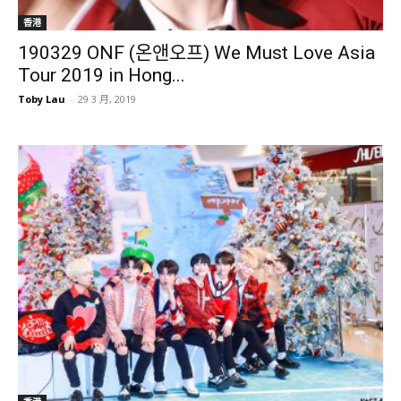
香港
190329 ONF (온앤오프) We Must Love Asia
Tour 2019 in Hong...
Toby Lau
-
29 3 月, 2019