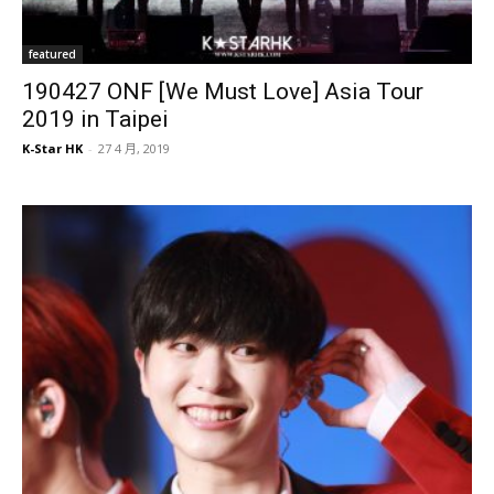
featured
190427 ONF [We Must Love] Asia Tour
2019 in Taipei
K-Star HK
-
27 4 月, 2019