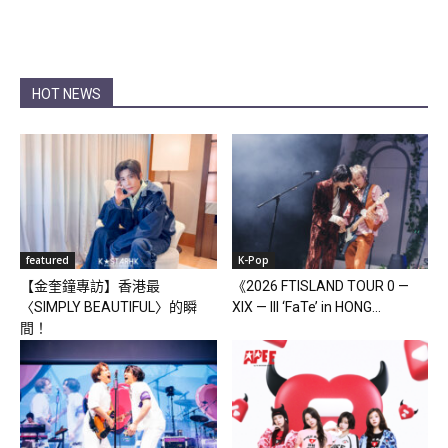
HOT NEWS
featured
K-Pop
【金奎鐘專訪】香港最
《2026 FTISLAND TOUR 0 —
〈SIMPLY BEAUTIFUL〉的瞬
XIX — III ‘FaTe’ in HONG...
間！