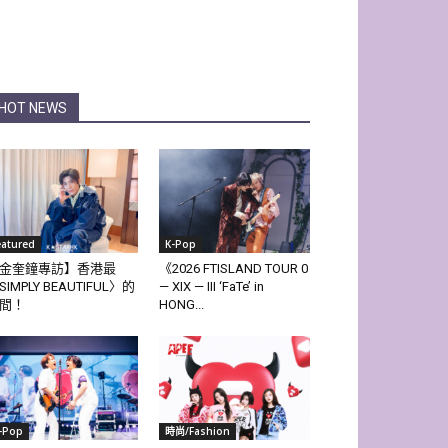
HOT NEWS
eatured
K-Pop
金奎鐘專訪】香港最
《2026 FTISLAND TOUR 0
SIMPLY BEAUTIFUL〉的
— XIX — III ‘FaTe’ in
間！
HONG...
-Pop
時尚/Fashion