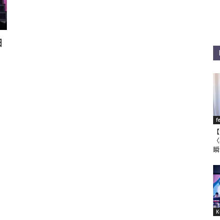
白
f
【
〈
瞬
K