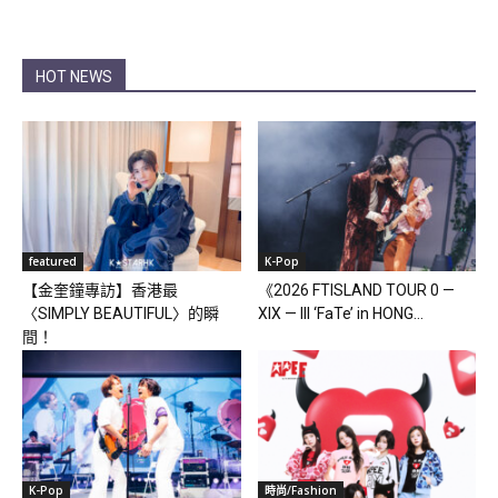
HOT NEWS
featured
K-Pop
【金奎鐘專訪】香港最
《2026 FTISLAND TOUR 0 —
〈SIMPLY BEAUTIFUL〉的瞬
XIX — III ‘FaTe’ in HONG...
間！
K-Pop
時尚/Fashion