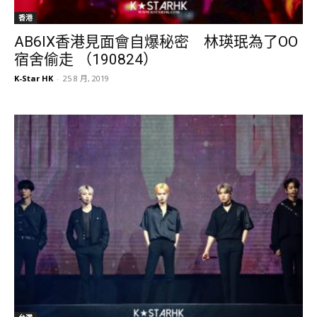
香港
AB6IX香港見面會自爆秘密 林瑛珉為了OO
宿舍偷走 （190824）
K-Star HK
-
25 8 月, 2019