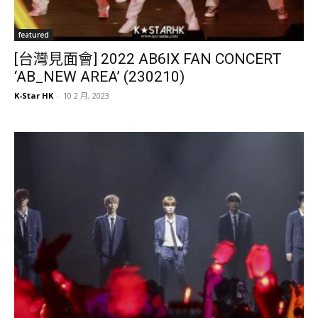
featured
[台灣見面會] 2022 AB6IX FAN CONCERT
‘AB_NEW AREA’ (230210)
K-Star HK
-
10 2 月, 2023