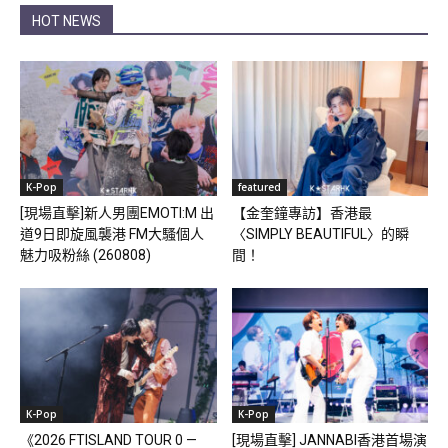
HOT NEWS
K-Pop
featured
[現場直擊]新人男團EMOTI:M 出
【金奎鐘專訪】香港最
道9日即旋風襲港 FM大騷個人
〈SIMPLY BEAUTIFUL〉的瞬
魅力吸粉絲 (260808)
間！
K-Pop
K-Pop
《2026 FTISLAND TOUR 0 —
[現場直擊] JANNABI香港首場演