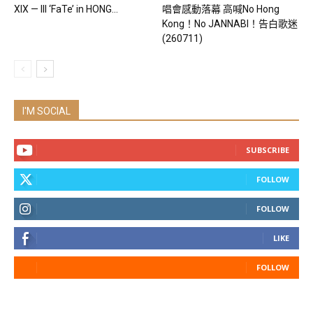
XIX — III ‘FaTe’ in HONG...
唱會感動落幕 高喊No Hong
Kong！No JANNABI！告白歌迷
(260711)
I'M SOCIAL
SUBSCRIBE
FOLLOW
FOLLOW
LIKE
FOLLOW