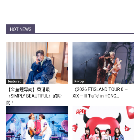
HOT NEWS
featured
K-Pop
【金奎鐘專訪】香港最
《2026 FTISLAND TOUR 0 —
〈SIMPLY BEAUTIFUL〉的瞬
XIX — III ‘FaTe’ in HONG...
間！