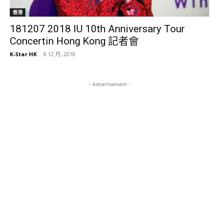
香港
181207 2018 IU 10th Anniversary Tour
Concertin Hong Kong 記者會
K-Star HK
-
8 12 月, 2018
- Advertisement -