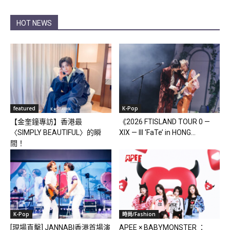
HOT NEWS
featured
K-Pop
【金奎鐘專訪】香港最
《2026 FTISLAND TOUR 0 —
〈SIMPLY BEAUTIFUL〉的瞬
XIX — III ‘FaTe’ in HONG...
間！
K-Pop
時尚/Fashion
[現場直擊] JANNABI香港首場演
APEE × BABYMONSTER ：