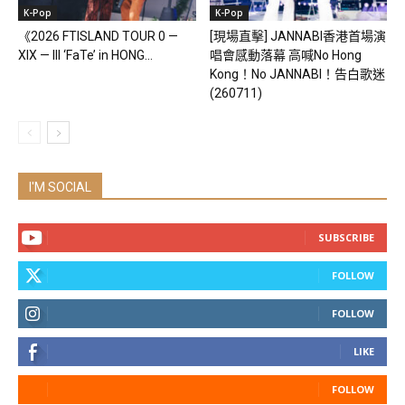
K-Pop
K-Pop
《2026 FTISLAND TOUR 0 —
[現場直擊] JANNABI香港首場演
XIX — III ‘FaTe’ in HONG...
唱會感動落幕 高喊No Hong
Kong！No JANNABI！告白歌迷
(260711)
I'M SOCIAL
SUBSCRIBE
FOLLOW
FOLLOW
LIKE
FOLLOW