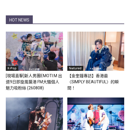
HOT NEWS
K-Pop
featured
[現場直擊]新人男團EMOTI:M 出
【金奎鐘專訪】香港最
道9日即旋風襲港 FM大騷個人
〈SIMPLY BEAUTIFUL〉的瞬
魅力吸粉絲 (260808)
間！