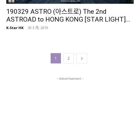
香港
190329 ASTRO (아스트로) The 2nd
ASTROAD to HONG KONG [STAR LIGHT]...
K-Star HK
-
30 3 月, 2019
1
2
- Advertisement -