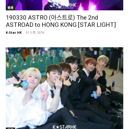
香港
190330 ASTRO (아스트로) The 2nd
ASTROAD to HONG KONG [STAR LIGHT]
K-Star HK
-
31 3 月, 2019