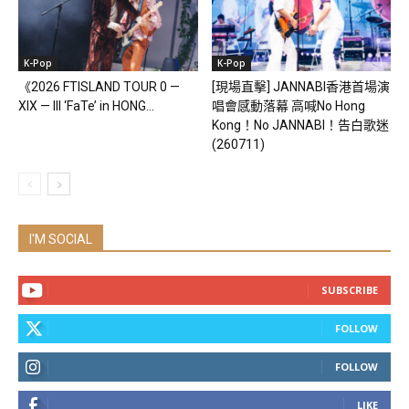
K-Pop
K-Pop
《2026 FTISLAND TOUR 0 —
[現場直擊] JANNABI香港首場演
XIX — III ‘FaTe’ in HONG...
唱會感動落幕 高喊No Hong
Kong！No JANNABI！告白歌迷
(260711)
I'M SOCIAL
SUBSCRIBE
FOLLOW
FOLLOW
LIKE