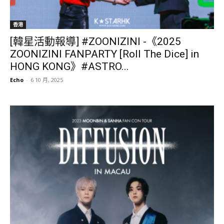
香港
[韓星活動報導] #ZOONIZINI -《2025
ZOONIZINI FANPARTY [Roll The Dice] in
HONG KONG》#ASTRO...
Echo
-
6 10 月, 2025