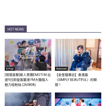
HOT NEWS
K-Pop
featured
[現場直擊]新人男團EMOTI:M 出
【金奎鐘專訪】香港最
道9日即旋風襲港 FM大騷個人
〈SIMPLY BEAUTIFUL〉的瞬
魅力吸粉絲 (260808)
間！