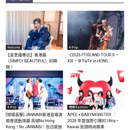
featured
K-Pop
【金奎鐘專訪】香港最
《2026 FTISLAND TOUR 0 —
〈SIMPLY BEAUTIFUL〉的瞬
XIX — III ‘FaTe’ in HONG...
間！
K-Pop
時尚/Fashion
[現場直擊] JANNABI香港首場演
APEE × BABYMONSTER ：
唱會感動落幕 高喊No Hong
2026 年度強勢引爆的 Ultra –
Kong！No JANNABI！告白歌迷
Kawaii 街頭時尚聯乘