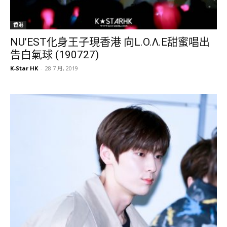
香港
NU’EST化身王子現香港 向L.O.Λ.E甜蜜唱出
告白氣球 (190727)
K-Star HK
-
28 7 月, 2019