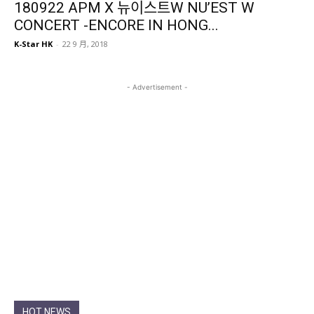
180922 APM X 뉴이스트W NU’EST W
CONCERT -ENCORE IN HONG...
K-Star HK
-
22 9 月, 2018
- Advertisement -
HOT NEWS