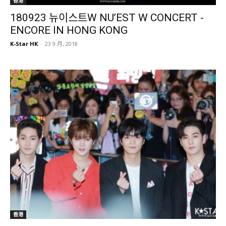
香港
180923 뉴이스트W NU’EST W CONCERT -
ENCORE IN HONG KONG
K-Star HK
-
23 9 月, 2018
香港