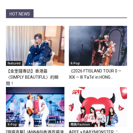
HOT NEWS
featured
K-Pop
【金奎鐘專訪】香港最
《2026 FTISLAND TOUR 0 —
〈SIMPLY BEAUTIFUL〉的瞬
XIX — III ‘FaTe’ in HONG...
間！
K-Pop
時尚/Fashion
[現場直擊] JANNABI香港首場演
APEE × BABYMONSTER ：