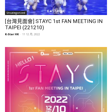
Uncategorized
[台灣見面會] STAYC 1st FAN MEETING IN
TAIPEI (221210)
K-Star HK
-
11 12 月, 2022