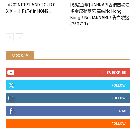
《2026 FTISLAND TOUR 0 —
[現場直擊] JANNABI香港首場演
XIX — III ‘FaTe’ in HONG...
唱會感動落幕 高喊No Hong
Kong！No JANNABI！告白歌迷
(260711)
I'M SOCIAL
SUBSCRIBE
FOLLOW
FOLLOW
LIKE
FOLLOW