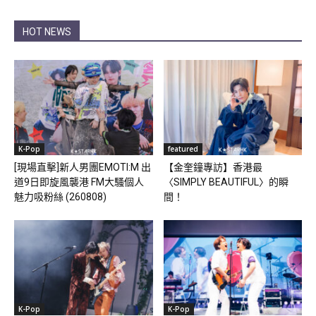
HOT NEWS
K-Pop
featured
[現場直擊]新人男團EMOTI:M 出
【金奎鐘專訪】香港最
道9日即旋風襲港 FM大騷個人
〈SIMPLY BEAUTIFUL〉的瞬
魅力吸粉絲 (260808)
間！
K-Pop
K-Pop