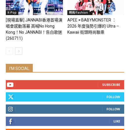
K-Pop
時尚/Fashion
[現場直擊] JANNABI香港首場演
APEE × BABYMONSTER ：
唱會感動落幕 高喊No Hong
2026 年度強勢引爆的 Ultra –
Kong！No JANNABI！告白歌迷
Kawaii 街頭時尚聯乘
(260711)
I'M SOCIAL
SUBSCRIBE
FOLLOW
FOLLOW
LIKE