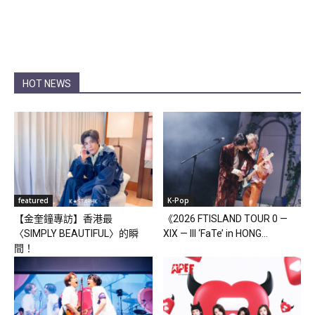
HOT NEWS
featured
K-Pop
【金奎鐘專訪】香港最
《2026 FTISLAND TOUR 0 —
〈SIMPLY BEAUTIFUL〉的瞬
XIX — III ‘FaTe’ in HONG...
間！