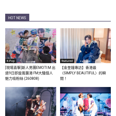
HOT NEWS
K-Pop
featured
[現場直擊]新人男團EMOTI:M 出
【金奎鐘專訪】香港最
道9日即旋風襲港 FM大騷個人
〈SIMPLY BEAUTIFUL〉的瞬
魅力吸粉絲 (260808)
間！