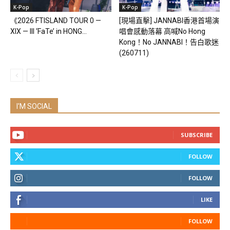
K-Pop
K-Pop
《2026 FTISLAND TOUR 0 —
[現場直擊] JANNABI香港首場演
XIX — III ‘FaTe’ in HONG...
唱會感動落幕 高喊No Hong
Kong！No JANNABI！告白歌迷
(260711)
I'M SOCIAL
SUBSCRIBE
FOLLOW
FOLLOW
LIKE
FOLLOW