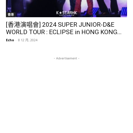
香港
[香港演唱會] 2024 SUPER JUNIOR-D&E
WORLD TOUR : ECLIPSE in HONG KONG...
Echo
-
8 12 月, 2024
- Advertisement -