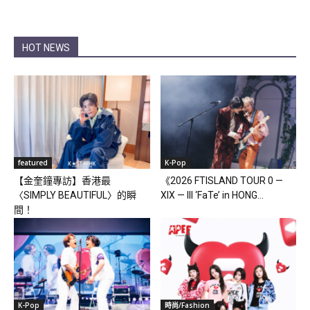
HOT NEWS
featured
K-Pop
【金奎鐘專訪】香港最
《2026 FTISLAND TOUR 0 —
〈SIMPLY BEAUTIFUL〉的瞬
XIX — III ‘FaTe’ in HONG...
間！
K-Pop
時尚/Fashion