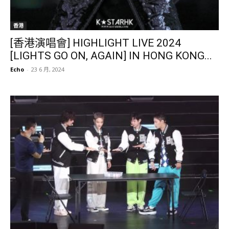
香港
[香港演唱會] HIGHLIGHT LIVE 2024
[LIGHTS GO ON, AGAIN] IN HONG KONG...
Echo
-
23 6 月, 2024