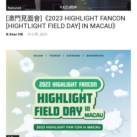
featured
[澳門見面會]《2023 HIGHLIGHT FANCON
[HIGHTLIGHT FIELD DAY] IN MACAU》
K-Star HK
-
16 5 月, 2023