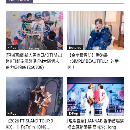
K-Pop
featured
[現場直擊]新人男團EMOTI:M 出
【金奎鐘專訪】香港最
道9日即旋風襲港 FM大騷個人
〈SIMPLY BEAUTIFUL〉的瞬
魅力吸粉絲 (260808)
間！
K-Pop
K-Pop
《2026 FTISLAND TOUR 0 —
[現場直擊] JANNABI香港首場演
XIX — III ‘FaTe’ in HONG...
唱會感動落幕 高喊No Hong