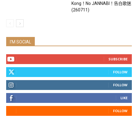
Kong！No JANNABI！告白歌迷
(260711)
I'M SOCIAL
SUBSCRIBE
FOLLOW
FOLLOW
LIKE
FOLLOW