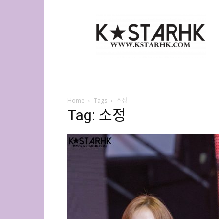
K-
Star
HK
Home
Tags
소정
Tag: 소정