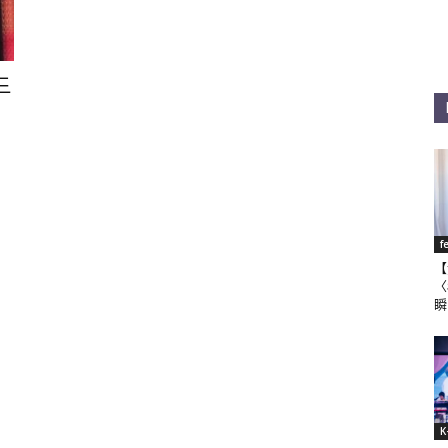
드
f
【
〈
瞬
K