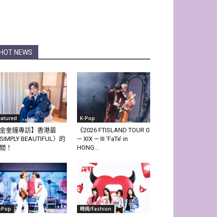
HOT NEWS
eatured
K-Pop
金奎鐘專訪】香港最
《2026 FTISLAND TOUR 0
SIMPLY BEAUTIFUL〉的
— XIX — III ‘FaTe’ in
間！
HONG...
-Pop
時尚/Fashion