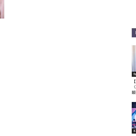
簽
f
【
〈
瞬
K