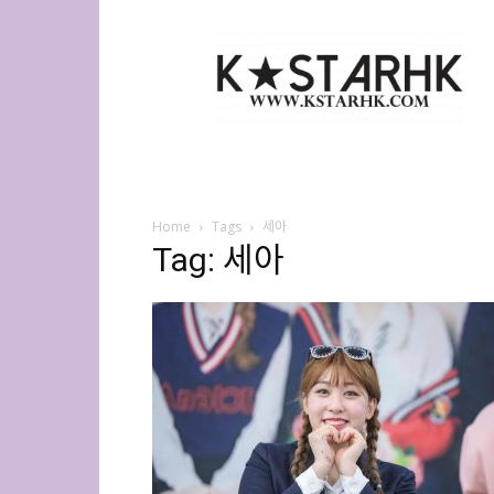
K-
Star
HK
Home
Tags
세아
Tag: 세아