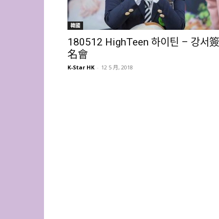
韓國
180512 HighTeen 하이틴 – 강서
名會
K-Star HK
-
12 5 月, 2018