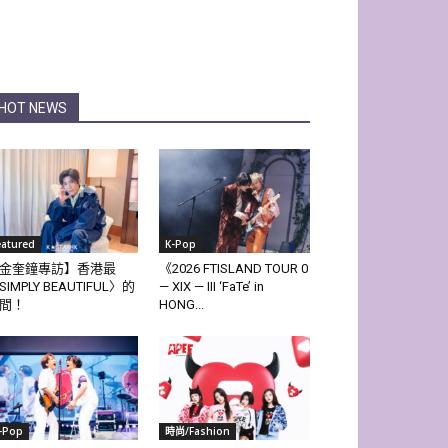
HOT NEWS
eatured
K-Pop
金奎鐘專訪】香港最
《2026 FTISLAND TOUR 0
SIMPLY BEAUTIFUL〉的
— XIX — III ‘FaTe’ in
間！
HONG...
-Pop
時尚/Fashion