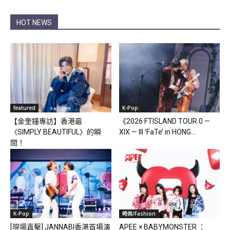
HOT NEWS
featured
K-Pop
【金奎鐘專訪】香港最
《2026 FTISLAND TOUR 0 —
〈SIMPLY BEAUTIFUL〉的瞬
XIX — III ‘FaTe’ in HONG...
間！
K-Pop
時尚/Fashion
[現場直擊] JANNABI香港首場演
APEE × BABYMONSTER ：