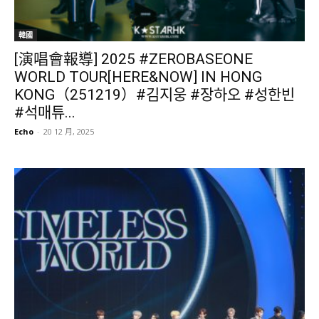
韓國
[演唱會報導] 2025 #ZEROBASEONE
WORLD TOUR[HERE&NOW] IN HONG
KONG（251219）#김지웅 #장하오 #성한빈
#석매튜...
Echo
-
20 12 月, 2025