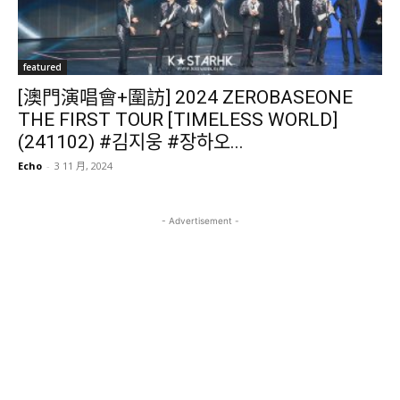
featured
[澳門演唱會+圍訪] 2024 ZEROBASEONE
THE FIRST TOUR [TIMELESS WORLD]
(241102) #김지웅 #장하오...
Echo
-
3 11 月, 2024
- Advertisement -