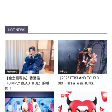
HOT NEWS
featured
K-Pop
【金奎鐘專訪】香港最
《2026 FTISLAND TOUR 0 —
〈SIMPLY BEAUTIFUL〉的瞬
XIX — III ‘FaTe’ in HONG...
間！