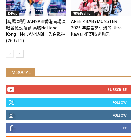
K-Pop
時尚/Fashion
[現場直擊] JANNABI香港首場演
APEE × BABYMONSTER ：
唱會感動落幕 高喊No Hong
2026 年度強勢引爆的 Ultra –
Kong！No JANNABI！告白歌迷
Kawaii 街頭時尚聯乘
(260711)
I'M SOCIAL
SUBSCRIBE
FOLLOW
FOLLOW
LIKE