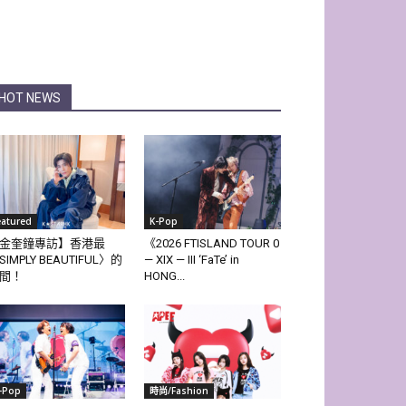
HOT NEWS
eatured
K-Pop
金奎鐘專訪】香港最
《2026 FTISLAND TOUR 0
SIMPLY BEAUTIFUL〉的
— XIX — III ‘FaTe’ in
間！
HONG...
-Pop
時尚/Fashion