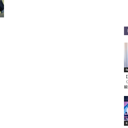
f
【
〈
瞬
K