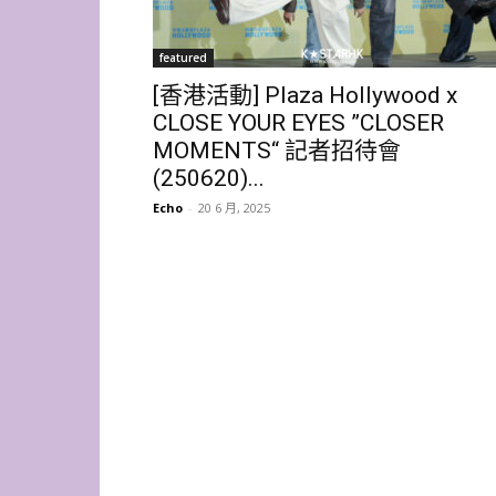
featured
[香港活動] Plaza Hollywood x
CLOSE YOUR EYES ”CLOSER
MOMENTS“ 記者招待會
(250620)...
Echo
-
20 6 月, 2025