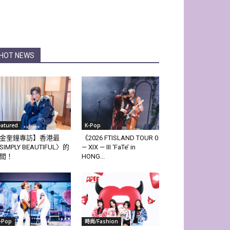
HOT NEWS
eatured
K-Pop
金奎鐘專訪】香港最
《2026 FTISLAND TOUR 0
SIMPLY BEAUTIFUL〉的
— XIX — III ‘FaTe’ in
間！
HONG...
-Pop
時尚/Fashion