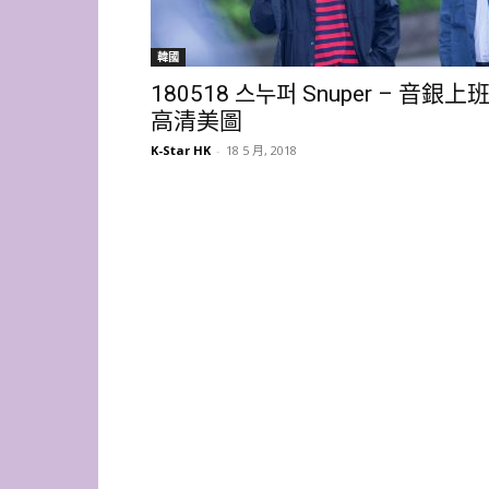
韓國
180518 스누퍼 Snuper – 音銀上
高清美圖
K-Star HK
-
18 5 月, 2018