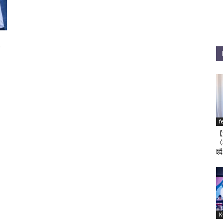
班
f
【
〈
瞬
K