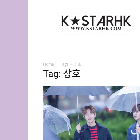
K-
Star
HK
Home
Tags
상호
Tag: 상호