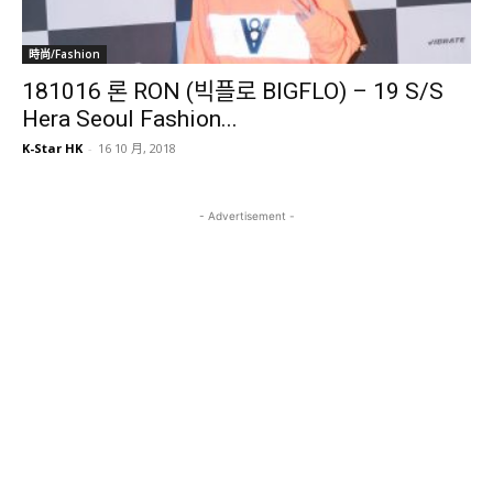
時尚/Fashion
181016 론 RON (빅플로 BIGFLO) – 19 S/S
Hera Seoul Fashion...
K-Star HK
-
16 10 月, 2018
- Advertisement -