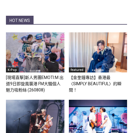
HOT NEWS
K-Pop
featured
[現場直擊]新人男團EMOTI:M 出
【金奎鐘專訪】香港最
道9日即旋風襲港 FM大騷個人
〈SIMPLY BEAUTIFUL〉的瞬
魅力吸粉絲 (260808)
間！