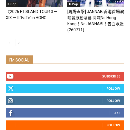
K-Pop
K-Pop
《2026 FTISLAND TOUR 0 —
[現場直擊] JANNABI香港首場演
XIX — III ‘FaTe’ in HONG...
唱會感動落幕 高喊No Hong
Kong！No JANNABI！告白歌迷
(260711)
I'M SOCIAL
SUBSCRIBE
FOLLOW
FOLLOW
LIKE
FOLLOW