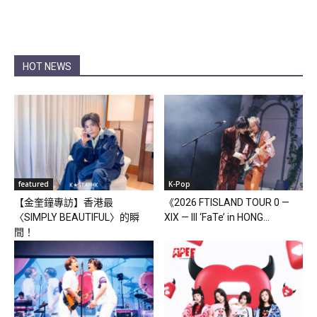
HOT NEWS
featured
K-Pop
【金奎鐘專訪】香港最
《2026 FTISLAND TOUR 0 —
〈SIMPLY BEAUTIFUL〉的瞬
XIX — III ‘FaTe’ in HONG...
間！