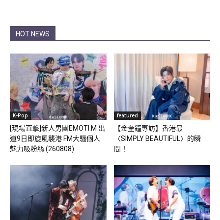
HOT NEWS
K-Pop
featured
[現場直擊]新人男團EMOTI:M 出
【金奎鐘專訪】香港最
道9日即旋風襲港 FM大騷個人
〈SIMPLY BEAUTIFUL〉的瞬
魅力吸粉絲 (260808)
間！