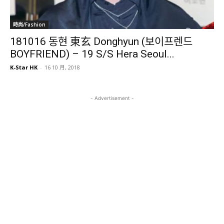
時尚/Fashion
181016 동현 東玄 Donghyun (보이프렌드
BOYFRIEND) – 19 S/S Hera Seoul...
K-Star HK
-
16 10 月, 2018
- Advertisement -