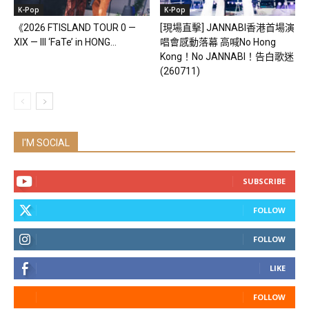
K-Pop
K-Pop
《2026 FTISLAND TOUR 0 —
[現場直擊] JANNABI香港首場演
XIX — III ‘FaTe’ in HONG...
唱會感動落幕 高喊No Hong
Kong！No JANNABI！告白歌迷
(260711)
I'M SOCIAL
SUBSCRIBE
FOLLOW
FOLLOW
LIKE
FOLLOW