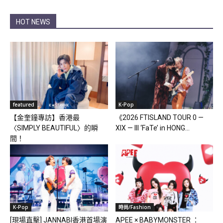
HOT NEWS
featured
K-Pop
【金奎鐘專訪】香港最
《2026 FTISLAND TOUR 0 —
〈SIMPLY BEAUTIFUL〉的瞬
XIX — III ‘FaTe’ in HONG...
間！
K-Pop
時尚/Fashion
[現場直擊] JANNABI香港首場演
APEE × BABYMONSTER ：