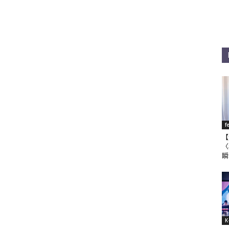
f
【
〈
瞬
K