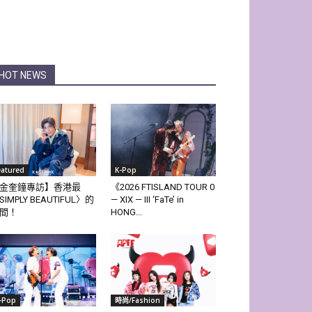
HOT NEWS
eatured
K-Pop
金奎鐘專訪】香港最
《2026 FTISLAND TOUR 0
SIMPLY BEAUTIFUL〉的
— XIX — III ‘FaTe’ in
間！
HONG...
-Pop
時尚/Fashion